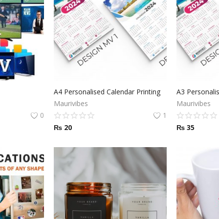
A4 Personalised Calendar Printing
A3 Personalis
Maurivibes
Maurivibes
0
1
₨
20
₨
35