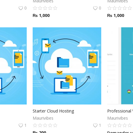
Maurivibes
Maurivibes
0
0
₨
1,000
₨
1,000
Starter Cloud Hosting
Professional
Maurivibes
Maurivibes
1
1
₨
200
Demander un