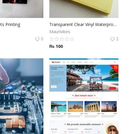
s Printing
Transparent Clear Vinyl Waterproof Sticker Printing
Maurivibes
0
2
₨
100