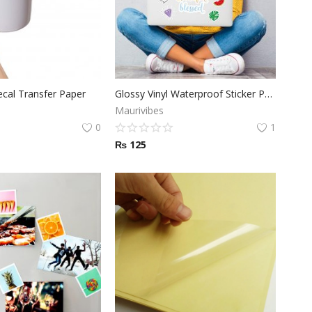
ecal Transfer Paper
Glossy Vinyl Waterproof Sticker Paper
Maurivibes
0
1
₨
125