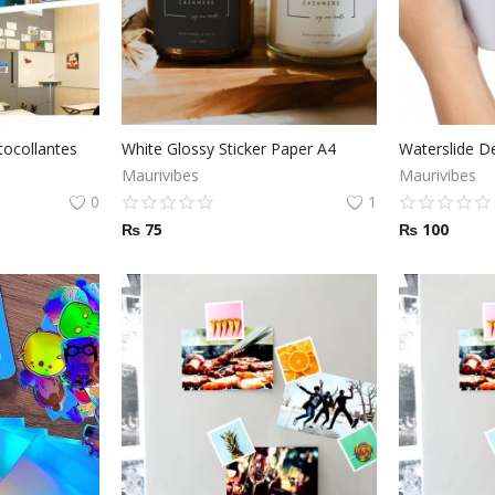
tocollantes
White Glossy Sticker Paper A4
Waterslide D
Maurivibes
Maurivibes
0
1
₨
75
₨
100