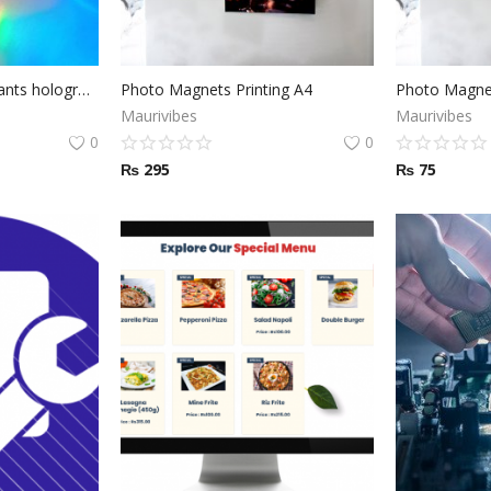
Impression d'autocollants holographiques
Photo Magnets Printing A4
Photo Magnet
Maurivibes
Maurivibes
0
0
₨
295
₨
75