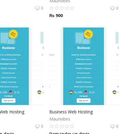
Maurivibes
0
0
₨
900
 Web Hosting
Business Web Hosting
Maurivibes
0
0
 devis
Demander un devis