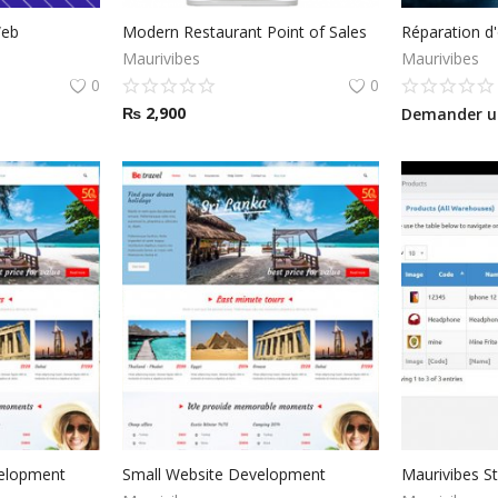
Web
Modern Restaurant Point of Sales
Réparation d'
Maurivibes
Maurivibes
0
0
₨
2,900
Demander un
elopment
Small Website Development
Maurivibes S