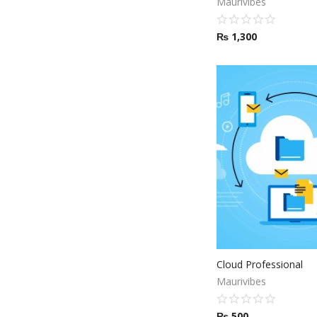
Maurivibes
₨
1,300
Cloud Professional
Maurivibes
₨
500