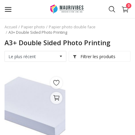
0
Accueil
Papier photo
Papier photo double face
A3+ Double Sided Photo Printing
Impression de cartes de visite
A3+ Double Sided Photo Printing
Impression Photo Aimant de
réfrigérateur
Filtrer les produits
Abonnement IPTV
Point de vente en ligne (POS)
Transfer Paper Printing
Impression d'autocollants
holographiques
Papier photo