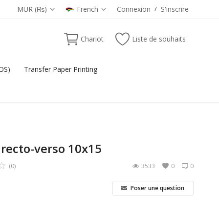
MUR (₨)
French
Connexion
/
S'inscrire
Chariot
Liste de souhaits
POS)
Transfer Paper Printing
recto-verso 10x15
(0)
3533
0
0
Poser une question