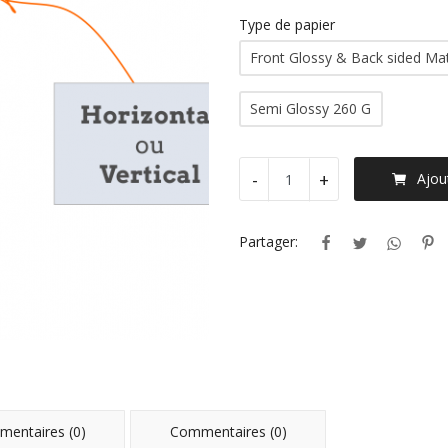
Type de papier
Front Glossy & Back sided Ma
Semi Glossy 260 G
-
+
Ajou
Partager:
entaires (0)
Commentaires (0)